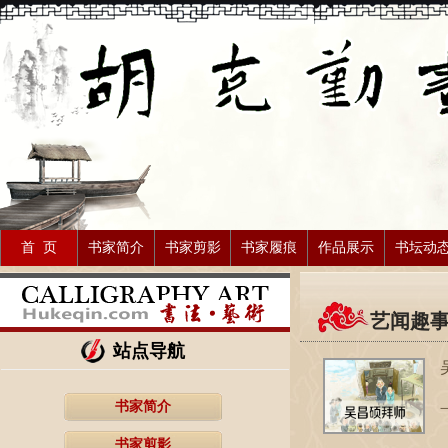
首 页
书家简介
书家剪影
书家履痕
作品展示
书坛动
艺闻趣
站点导航
书家简介
书家剪影