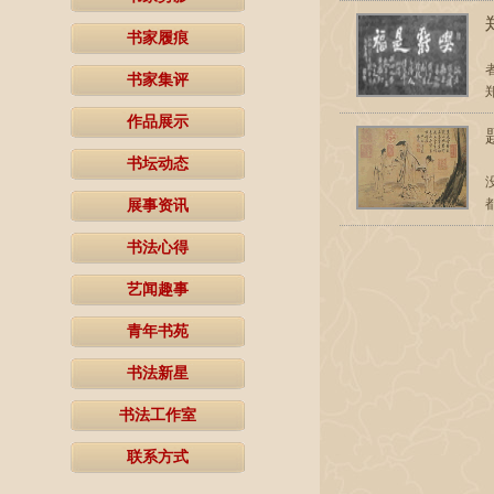
书家履痕
书家集评
作品展示
书坛动态
展事资讯
书法心得
艺闻趣事
青年书苑
书法新星
书法工作室
联系方式